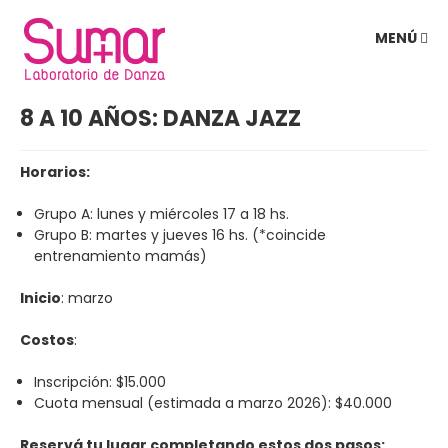
Sumar
MENÚ
Danza
8 A 10 AÑOS: DANZA JAZZ
Horarios:
Grupo A: lunes y miércoles 17 a 18 hs.
Grupo B: martes y jueves 16 hs. (*coincide
entrenamiento mamás)
Inicio
: marzo
Costos
:
Inscripción: $15.000
Cuota mensual (estimada a marzo 2026): $40.000
Reservá tu lugar completando estos dos pasos: